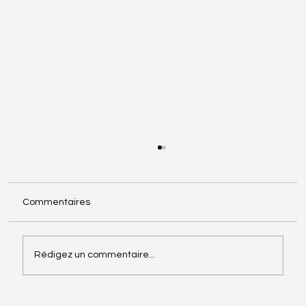
Commentaires
Rédigez un commentaire...
Ambiance 6-12 ans : "Aide-moi à réfléchir